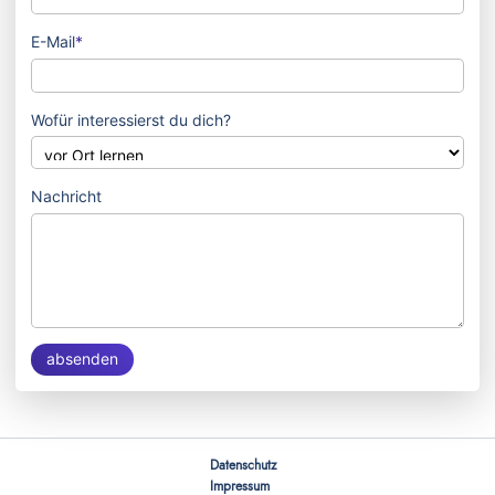
Pflichtfeld
E-Mail
*
Wofür interessierst du dich?
Nachricht
absenden
Navigation
Datenschutz
überspringen
Impressum