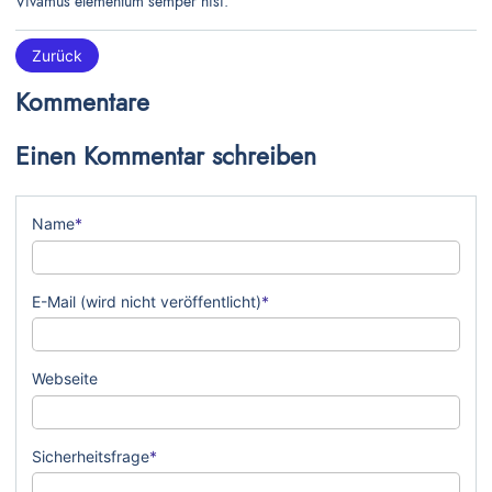
Vivamus elementum semper nisi.
Zurück
Kommentare
Einen Kommentar schreiben
Pflichtfeld
Name
*
Pflichtfeld
E-Mail (wird nicht veröffentlicht)
*
Webseite
Pflichtfeld
Sicherheitsfrage
*